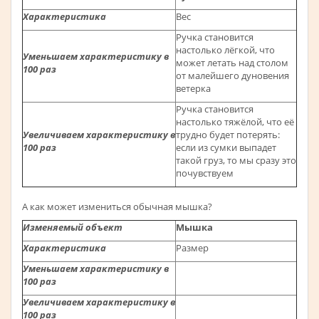
Характеристика
Вес
Ручка становится
настолько лёгкой, что
Уменьшаем
характеристику
в
может летать над столом
100 раз
от малейшего дуновения
ветерка
Ручка становится
настолько тяжёлой, что её
Увеличиваем
характеристику
в
трудно будет потерять:
100 раз
если из сумки выпадет
такой груз, то мы сразу это
почувствуем
А как может измениться обычная мышка?
Изменяемый объект
Мышка
Характеристика
Размер
Уменьшаем
характеристику
в
100 раз
Увеличиваем
характеристику
в
100 раз