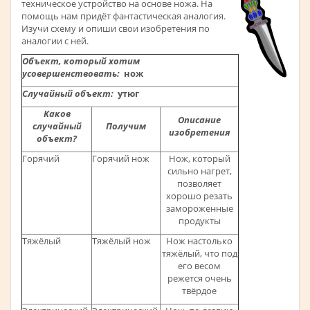
техническое устройство на основе ножа. На
помощь нам придёт фантастическая аналогия.
Изучи схему и опиши свои изобретения по
аналогии с ней.
Объект, который хотим
усовершенствовать:
нож
Случайный объект:
утюг
Каков
Описание
случайный
Получим
изобретения
объект?
Горячий
Горячий нож
Нож, который
сильно нагрет,
позволяет
хорошо резать
замороженные
продукты
Тяжёлый
Тяжёлый нож
Нож настолько
тяжёлый, что под
его весом
режется очень
твёрдое