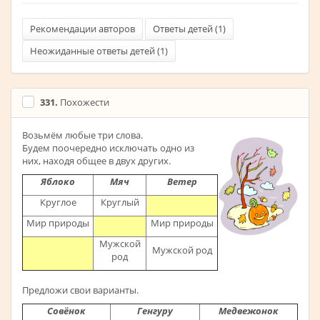
Рекомендации авторов
Ответы детей (
1
)
Неожиданные ответы детей (
1
)
331.
Похожести
Возьмём любые три слова.
Будем поочередно исключать одно из
них, находя общее в двух других.
Яблоко
Мяч
Ветер
Круглое
Круглый
Мир природы
Мир природы
Мужской
Мужской род
род
Предложи свои варианты.
Совёнок
Генгуру
Медвежонок