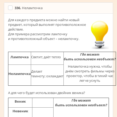
336.
Нелампочка
Для каждого предмета можно найти новый
предмет, который выполнят противоположное
действие.
Для примера рассмотрим лампочку
и противоположный объект – нелампочку.
Где может
Лампочка
Светит; даёт тепло
быть
использован
необъект?
Нелампочка нужна, чтобы
днём смотреть фильмы через
Делает
Нелампочка
проектор, чтобы в тихий час
темноту; охлаждает
легче уснуть
А для чего будет использован двойник веника?
Где может
Веник
быть
использован
необъект?
Невеник