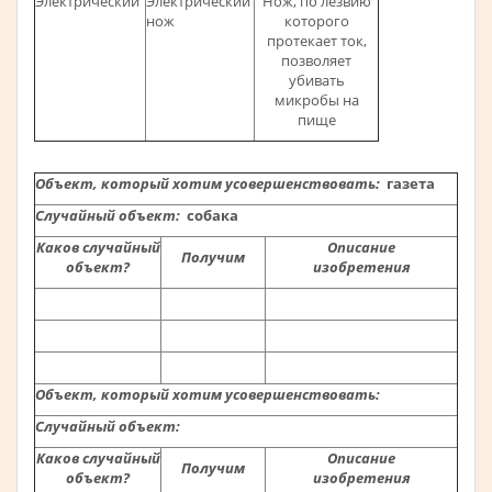
Электрический
Электрический
Нож, по лезвию
нож
которого
протекает ток,
позволяет
убивать
микробы на
пище
Объект, который хотим усовершенствовать:
газета
Случайный объект:
собака
Каков случайный
Описание
Получим
объект?
изобретения
Объект, который хотим усовершенствовать:
Случайный объект:
Каков случайный
Описание
Получим
объект?
изобретения