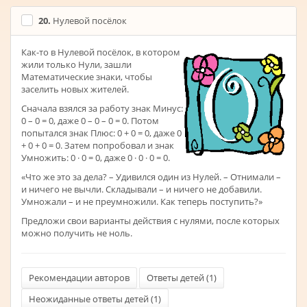
20.
Нулевой посёлок
Как-то в Нулевой посёлок, в котором
жили только Нули, зашли
Математические знаки, чтобы
заселить новых жителей.
Сначала взялся за работу знак Минус:
0 – 0 = 0, даже 0 – 0 – 0 = 0. Потом
попытался знак Плюс: 0 + 0 = 0, даже 0
+ 0 + 0 = 0. Затем попробовал и знак
Умножить: 0 · 0 = 0, даже 0 · 0 · 0 = 0.
«Что же это за дела? – Удивился один из Нулей. – Отнимали –
и ничего не вычли. Складывали – и ничего не добавили.
Умножали – и не преумножили. Как теперь поступить?»
Предложи свои варианты действия с нулями, после которых
можно получить не ноль.
Рекомендации авторов
Ответы детей (
1
)
Неожиданные ответы детей (
1
)