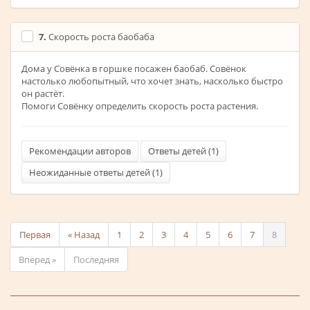
7.
Скорость роста баобаба
Дома у Совёнка в горшке посажен баобаб. Совёнок
настолько любопытный, что хочет знать, насколько быстро
он растёт.
Помоги Совёнку определить скорость роста растения.
Рекомендации авторов
Ответы детей (
1
)
Неожиданные ответы детей (
1
)
Первая
« Назад
1
2
3
4
5
6
7
8
Вперед »
Последняя